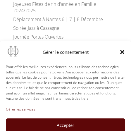
Joyeuses Fêtes de fin d’année en Famille
2024/2025
Déplacement à Nantes 6 | 7 | 8 Décembre
Soirée Jazz à Cassagne
Journée Portes Ouvertes
La Spiranthe d’Automne à Cassagne
Gérer le consentement
Floraison des Orchidées Sauvages
Terrasse Dégustation «Le Panorama» Château
Pour offrir les meilleures expériences, nous utilisons des technologies
Cassagne Haut-Canon
telles que les cookies pour stocker et/ou accéder aux informations des
appareils. Le fait de consentir à ces technologies nous permettra de traiter
Prochainement ouverture du Club Château
des données telles que le comportement de navigation ou les ID uniques
Cassagne Haut-Canon
sur ce site. Le fait de ne pas consentir ou de retirer son consentement
Yoga dans le parc du Château Cassagne Haut-
peut avoir un effet négatif sur certaines caractéristiques et fonctions.
Aucune des données ne sont transmises à des tiers
Canon
Château Cassagne au W’IN Libourne 21-22 Juin
Gérer les services
Accepter