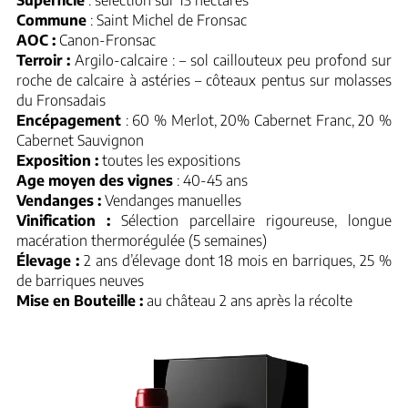
Superficie
: sélection sur 13 hectares
Commune
: Saint Michel de Fronsac
AOC :
Canon-Fronsac
Terroir :
Argilo-calcaire : – sol caillouteux peu profond sur
roche de calcaire à astéries – côteaux pentus sur molasses
du Fronsadais
Encépagement
: 60 % Merlot, 20% Cabernet Franc, 20 %
Cabernet Sauvignon
Exposition :
toutes les expositions
Age moyen des vignes
: 40-45 ans
Vendanges
:
Vendanges manuelles
Vinification :
Sélection parcellaire rigoureuse, longue
macération thermorégulée (5 semaines)
Élevage :
2 ans d’élevage dont 18 mois en barriques, 25 %
de barriques neuves
Mise en Bouteille :
au château 2 ans après la récolte