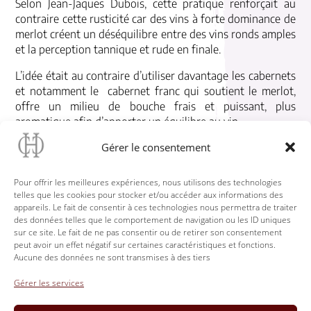
Selon Jean-Jaques Dubois, cette pratique renforçait au
contraire cette rusticité car des vins à forte dominance de
merlot créent un déséquilibre entre des vins ronds amples
et la perception tannique et rude en finale.
L’idée était au contraire d’utiliser davantage les cabernets
et notamment le cabernet franc qui soutient le merlot,
offre un milieu de bouche frais et puissant, plus
aromatique afin d’apporter un équilibre au vin.
Gérer le consentement
Jean-Jaques Dubois s’est aperçu qu’autour de la truffière,
sur le rocher, les cabernets sauvignon murissaient très
bien et pouvaient être très intéressants pour
Pour offrir les meilleures expériences, nous utilisons des technologies
accompagner l’assemblage en apportant un crescendo
telles que les cookies pour stocker et/ou accéder aux informations des
appareils. Le fait de consentir à ces technologies nous permettra de traiter
aromatique et une puissance en fin de bouche.
des données telles que le comportement de navigation ou les ID uniques
sur ce site. Le fait de ne pas consentir ou de retirer son consentement
peut avoir un effet négatif sur certaines caractéristiques et fonctions.
Aucune des données ne sont transmises à des tiers
Gérer les services