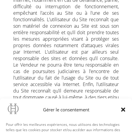
internet, notamment en cas de défaillance, panne,
difficulté ou interruption de fonctionnement,
empêchant l’accès au Site ou à l’une de ses
fonctionnalités. L’utilisateur du Site reconnaît que
son matériel de connexion au Site est sous son
entière responsabilité et qu’il doit prendre toutes
les mesures appropriées visant à protéger ses
propres données notamment d’attaques virales
par Internet. L’utilisateur est par ailleurs seul
responsable des sites et données qu’il consulte.
Le Vendeur ne pourra être tenu responsable en
cas de poursuites judiciaires à l’encontre de
l’utilisateur du fait de l’usage du Site ou de tout
service accessible via Internet. Enfin, l’utilisateur
du Site reconnaît qu’il demeure responsable de
tout dommage causé à lui-même, à des tiers et/ou
à son équipement du fait de sa connexion ou de
Gérer le consentement
l’utilisation du Site.
Mise à jour
Pour offrir les meilleures expériences, nous utilisons des technologies
Les dispositions sont actualisées chaque fois que
telles que les cookies pour stocker et/ou accéder aux informations des