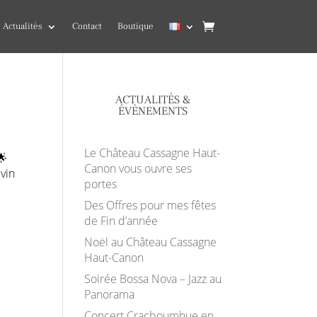
Actualités
Contact
Boutique
ACTUALITÉS &
ÉVÈNEMENTS
Le Château Cassagne Haut-
🌟
Canon vous ouvre ses
vin
portes
Des Offres pour mes fêtes
de Fin d’année
Noël au Château Cassagne
Haut-Canon
Soirée Bossa Nova – Jazz au
Panorama
Concert Cracboumhue en