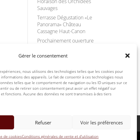
Floraison des Orchidées
Sauvages
Terrasse Dégustation «Le
Panorama» Château
Cassagne Haut-Canon
Prochainement ouverture
du Club Château Cassagne
Haut-Canon
Gérer le consentement
Yoga dans le parc du
Château Cassagne Haut-
 expériences, nous utilisons des technologies telles que les cookies pour
Canon
 informations des appareils. Le fait de consentir à ces technologies nous
données telles que le comportement de navigation ou les ID uniques sur ce
Château Cassagne au W’IN
nsentir ou de retirer son consentement peut avoir un effet négatif sur
Libourne 21-22 Juin
s et fonctions. Aucune des données ne sont transmises à des tiers
Refuser
Voir les préférences
ue de cookies
Conditions générales de vente et d’utilisation