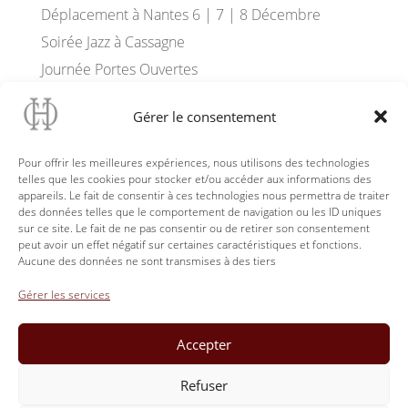
Déplacement à Nantes 6 | 7 | 8 Décembre
Soirée Jazz à Cassagne
Journée Portes Ouvertes
La Spiranthe d’Automne à Cassagne
Gérer le consentement
Floraison des Orchidées Sauvages
Terrasse Dégustation «Le Panorama» Château
Pour offrir les meilleures expériences, nous utilisons des technologies
Cassagne Haut-Canon
telles que les cookies pour stocker et/ou accéder aux informations des
appareils. Le fait de consentir à ces technologies nous permettra de traiter
Prochainement ouverture du Club Château
des données telles que le comportement de navigation ou les ID uniques
Cassagne Haut-Canon
sur ce site. Le fait de ne pas consentir ou de retirer son consentement
Yoga dans le parc du Château Cassagne Haut-
peut avoir un effet négatif sur certaines caractéristiques et fonctions.
Aucune des données ne sont transmises à des tiers
Canon
Château Cassagne au W’IN Libourne 21-22 Juin
Gérer les services
Accepter
Conditions générales de vente et d’utilisation
Refuser
Mentions Légales