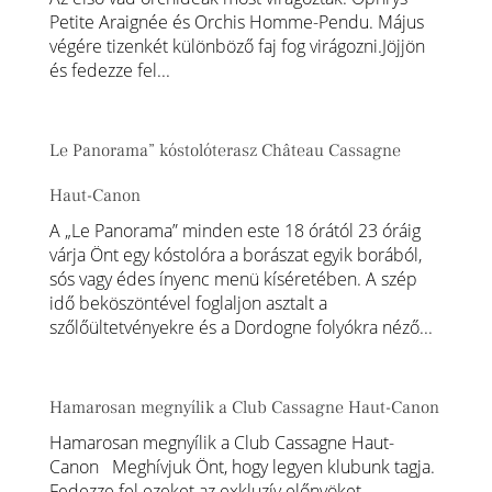
Petite Araignée és Orchis Homme-Pendu. Május
végére tizenkét különböző faj fog virágozni.Jöjjön
és fedezze fel...
Le Panorama” kóstolóterasz Château Cassagne
Haut-Canon
A „Le Panorama” minden este 18 órától 23 óráig
várja Önt egy kóstolóra a borászat egyik borából,
sós vagy édes ínyenc menü kíséretében. A szép
idő beköszöntével foglaljon asztalt a
szőlőültetvényekre és a Dordogne folyókra néző...
Hamarosan megnyílik a Club Cassagne Haut-Canon
Hamarosan megnyílik a Club Cassagne Haut-
Canon Meghívjuk Önt, hogy legyen klubunk tagja.
Fedezze fel ezeket az exkluzív előnyöket,