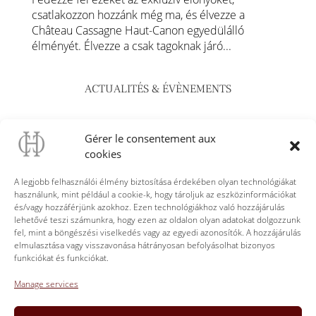
csatlakozzon hozzánk még ma, és élvezze a
Château Cassagne Haut-Canon egyedülálló
élményét. Élvezze a csak tagoknak járó...
ACTUALITÉS & ÉVÈNEMENTS
A Château Cassagne Haut-Canon megnyitja kapuit
Gérer le consentement aux
Montaigne, a bor szeretete és a jó táplálkozás –
cookies
június 22.
A legjobb felhasználói élmény biztosítása érdekében olyan technológiákat
Virágzó vad orchideák a Château Cassagne Haut-
használunk, mint például a cookie-k, hogy tároljuk az eszközinformációkat
Canonban
és/vagy hozzáférjünk azokhoz. Ezen technológiákhoz való hozzájárulás
lehetővé teszi számunkra, hogy ezen az oldalon olyan adatokat dolgozzunk
Le Panorama” kóstolóterasz Château Cassagne
fel, mint a böngészési viselkedés vagy az egyedi azonosítók. A hozzájárulás
Haut-Canon
elmulasztása vagy visszavonása hátrányosan befolyásolhat bizonyos
funkciókat és funkciókat.
Hamarosan megnyílik a Club Cassagne Haut-
Canon
Manage services
Jóga a Château Cassagne Haut-Canon területén