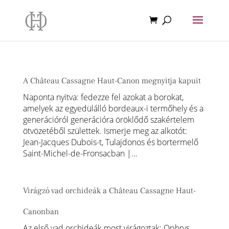
A Château Cassagne Haut-Canon megnyitja kapuit
Naponta nyitva: fedezze fel azokat a borokat,
amelyek az egyedülálló bordeaux-i termőhely és a
generációról generációra öröklődő szakértelem
ötvözetéből születtek. Ismerje meg az alkotót:
Jean-Jacques Dubois-t, Tulajdonos és bortermelő
Saint-Michel-de-Fronsacban |...
Virágzó vad orchideák a Château Cassagne Haut-
Canonban
Az első vad orchideák most virágoztak: Ophrys