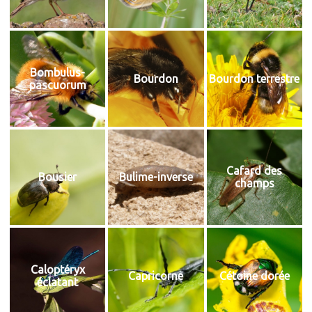
Bombulus-
Bourdon
Bourdon terrestre
pascuorum
Cafard des
Bousier
Bulime-inverse
champs
Caloptéryx
Capricorne
Cétoine dorée
éclatant