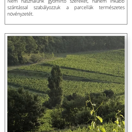
Nem használunk gyomirtó szereket, hanem inkább
szántással szabályozzuk a parcellák természetes
növényzetét.