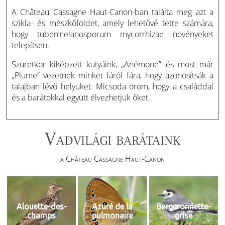
A Château Cassagne Haut-Canon-ban találta meg azt a
szikla- és mészkőföldet, amely lehetővé tette számára,
hogy tubermelanosporum mycorrhizae növényeket
telepítsen.
Szüretkor kiképzett kutyáink, „Anémone” és most már
„Plume” vezetnek minket fáról fára, hogy azonosítsák a
talajban lévő helyüket. Micsoda öröm, hogy a családdal
és a barátokkal együtt élvezhetjük őket.
Vadvilági barátaink
a Château Cassagne Haut-Canon
Alouette-des-
Azuré de la
Bergeronnette-
champs
pulmonaire
grise