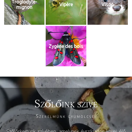
Troglodyte-
Vipère
Vison
mignon
Zygène des bois
Szőlőink szíve
Szerelmünk gyümölcsei
Szőlőskertünk szívében, amelynek évszázados kövei élő