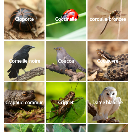
Cloporte
Coccinelle
cordulie-bronzee
Corneille-noire
Coucou
Couleuvre
Crapaud commun
Criquet
Dame blanche