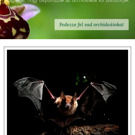
vágják le, hogy beporozzák az orchideákat és szétszórják
magvaikat.
Fedezze fel vad orchideáinkat