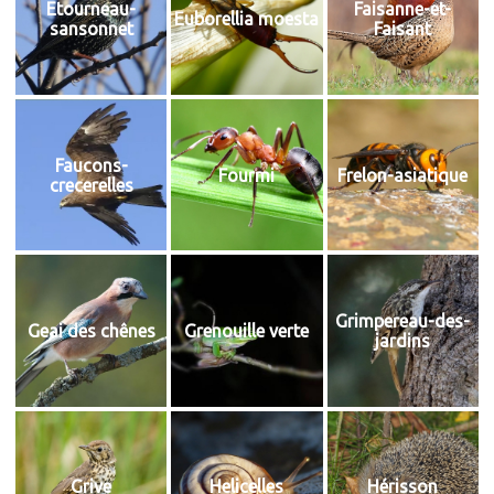
Etourneau-
Faisanne-et-
Euborellia moesta
sansonnet
Faisant
Faucons-
Fourmi
Frelon-asiatique
crecerelles
Grimpereau-des-
Geai des chênes
Grenouille verte
jardins
Grive
Helicelles
Hérisson