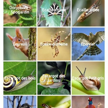
Doryphore -
Ecaille-chinee
Ecaille-striee
Spotjardin
Écureuil
Epeire-diademe
Epervier
Escargot des
Escargot des bois
Escargot Petit gris
jardins