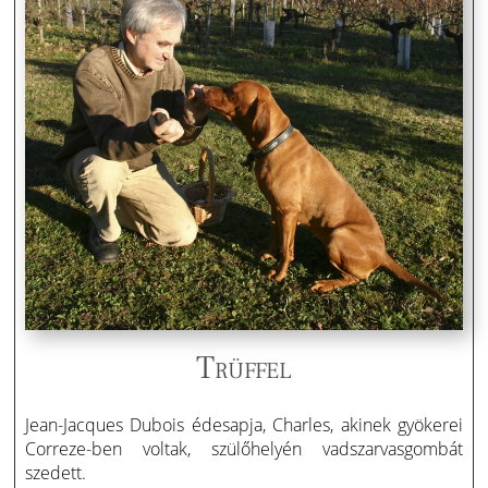
Trüffel
Jean-Jacques Dubois édesapja, Charles, akinek gyökerei
Correze-ben voltak, szülőhelyén vadszarvasgombát
szedett.