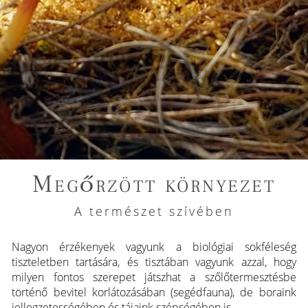
Megőrzött környezet
A természet szívében
Nagyon érzékenyek vagyunk a biológiai sokféleség
tiszteletben tartására, és tisztában vagyunk azzal, hogy
milyen fontos szerepet játszhat a szőlőtermesztésbe
történő bevitel korlátozásában (segédfauna), de boraink
jellegzetességében és tájaink szépségében is.