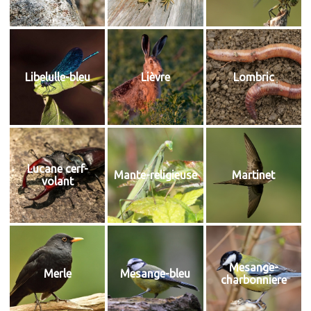
Libelulle-bleu
Lièvre
Lombric
Lucane cerf-
Mante-religieuse
Martinet
volant
Mesange-
Merle
Mesange-bleu
charbonniere