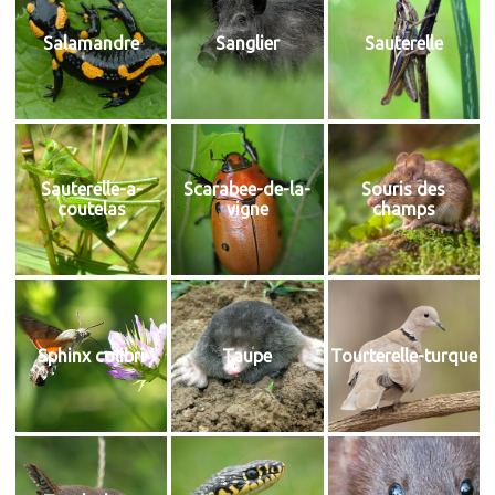
Salamandre
Sanglier
Sauterelle
Sauterelle-a-
Scarabee-de-la-
Souris des
coutelas
vigne
champs
Sphinx colibri
Taupe
Tourterelle-turque