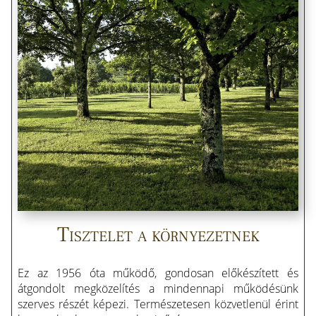
Tisztelet a környezetnek
Ez az 1956 óta működő, gondosan előkészített és
átgondolt megközelítés a mindennapi működésünk
szerves részét képezi. Természetesen közvetlenül érint