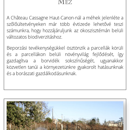
Méz
A Château Cassagne Haut-Canon-nál a méhek jelenléte a
szőlőültetvényeken már több évtizede lehetővé teszi
számunkra, hogy hozzájáruljunk az ökoszisztémán belüli
változatos biodiverzitáshoz.
Beporzási tevékenységükkel ösztönzik a parcellák körüli
és a parcellákon belüli növényvilág fejlődését, így
gazdagítva a borvidék sokszínűségét, ugyanakkor
közvetlen tanúi a környezetünkre gyakorolt hatásunknak
és a borászati gazdálkodásunknak.