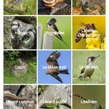
Labeille-
Hibou
Hirondelles
charpentiere
Lapin
Le-Milan-noir
Le-Pic-vert
Lézard commun
Lézard ocellé
Libellules