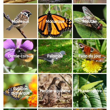
Moineaux
Monarque
Mouche
Osmie-cornue
Palombe
Paon du jour
Papillon
Perdrie-aquitaine
Phanéroptère
monarque