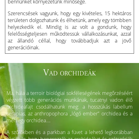
bennünket környezetünk minősége.
Szerencsések vagyunk, hogy egy kivételes, 15 hektáros
területen dolgozhatunk és élhetünk, amely egy tömbben
helyezkedik el. Mindig is az volt a gondunk, hogy
felelősségteljesen működtessük vállalkozásunkat, azzal
az állandó céllal, hogy továbbadjuk azt a jövő
generációinak.
Vad orchideák
Ma, hála a terroir biológiai sokféleségének megőrzéséért
végzett több generációs munkának, tucatnyi vadon élő
orchideafajt csodálhatunk meg: a hosszúkás labellum
serapias, az anthropophora „lógó ember” orchidea és a
méhlegy orchidea….
A szőlőkben és a parkban a füvet a lehető legkorábban