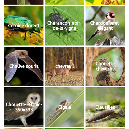
Charancon-noir-
Chardonneret-
Cétoine dorée1
de-la-vigne
elegant
Chouette
Chauve souris
chevreuil
chevêche
Chouette-Effraie-
Cigale
Clausilies
350x333