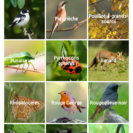
Pouillot-a-grands-
Pie
Pie grièche
sourcil
Pyrrhocoris
Punaise verte
Renard
apterus
Rhopaloceres
Rouge George
Rougequeue-noir