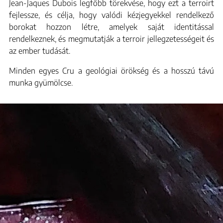
Jean-Jaques Dubois legfőbb törekvése, hogy ezt a terroirt
fejlessze, és célja, hogy valódi kézjegyekkel rendelkező
borokat hozzon létre, amelyek saját identitással
rendelkeznek, és megmutatják a terroir jellegzetességeit és
az ember tudását.
Minden egyes Cru a geológiai örökség és a hosszú távú
munka gyümölcse.