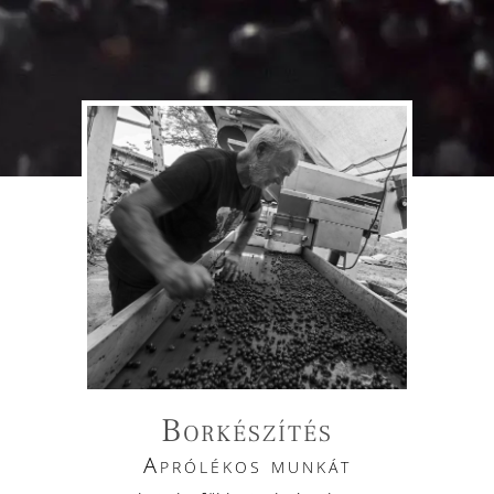
Borkészítés
Aprólékos munkát