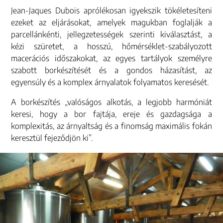
Jean-Jaques Dubois aprólékosan igyekszik tökéletesíteni
ezeket az eljárásokat, amelyek magukban foglalják a
parcellánkénti, jellegzetességek szerinti kiválasztást, a
kézi szüretet, a hosszú, hőmérséklet-szabályozott
macerációs időszakokat, az egyes tartályok személyre
szabott borkészítését és a gondos házasítást, az
egyensúly és a komplex árnyalatok folyamatos keresését.
A borkészítés „valóságos alkotás, a legjobb harmóniát
keresi, hogy a bor fajtája, ereje és gazdagsága a
komplexitás, az árnyaltság és a finomság maximális fokán
keresztül fejeződjön ki”.