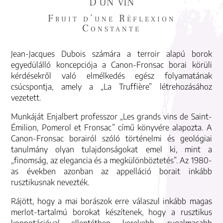
d'un vin
Fruit d’une Réflexion
Constante
Jean-Jacques Dubois számára a terroir alapú borok
egyedülálló koncepciója a Canon-Fronsac borai körüli
kérdésekről való elmélkedés egész folyamatának
csúcspontja, amely a „La Truffière” létrehozásához
vezetett.
Munkáját Enjalbert professzor „Les grands vins de Saint-
Émilion, Pomerol et Fronsac” című könyvére alapozta. A
Canon-Fronsac borairól szóló történelmi és geológiai
tanulmány olyan tulajdonságokat emel ki, mint a
„finomság, az elegancia és a megkülönböztetés”. Az 1980-
as években azonban az appelláció borait inkább
rusztikusnak nevezték.
Rájött, hogy a mai borászok erre válaszul inkább magas
merlot-tartalmú borokat készítenek, hogy a rusztikus
konnotációval ellentétben kerekebb, rugalmasabb