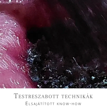
Testreszabott technikák
Elsajátított know-how