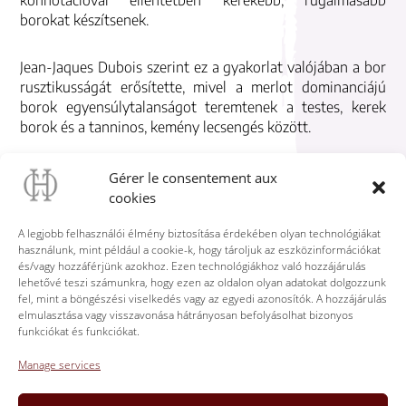
borokat készítsenek.
Jean-Jaques Dubois szerint ez a gyakorlat valójában a bor
rusztikusságát erősítette, mivel a merlot dominanciájú
borok egyensúlytalanságot teremtenek a testes, kerek
borok és a tanninos, kemény lecsengés között.
Ezzel szemben az volt az elképzelés, hogy nagyobb
Gérer le consentement aux
mértékben használják a cabernet franc-t, különösen a
cookies
cabernet franc-t, amely támogatja a merlot-t, és friss,
erőteljes és aromásabb középső szájpadlást kínál, hogy
A legjobb felhasználói élmény biztosítása érdekében olyan technológiákat
egyensúlyt teremtsen a borban.
használunk, mint például a cookie-k, hogy tároljuk az eszközinformációkat
és/vagy hozzáférjünk azokhoz. Ezen technológiákhoz való hozzájárulás
Jean-Jaques Dubois rájött, hogy a szarvasgombamező
lehetővé teszi számunkra, hogy ezen az oldalon olyan adatokat dolgozzunk
környékén, a sziklán a Cabernet Sauvignon nagyon jól
fel, mint a böngészési viselkedés vagy az egyedi azonosítók. A hozzájárulás
érik, és nagyon érdekes kísérője lehet a házasításnak,
elmulasztása vagy visszavonása hátrányosan befolyásolhat bizonyos
funkciókat és funkciókat.
aromás crescendót és erőteljes befejezést biztosítva.
Manage services