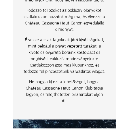
Meghívjuk Önt, hogy legyen klubunk tagja.
Fedezze fel ezeket az exkluzív előnyöket,
csatlakozzon hozzánk még ma, és élvezze a
Château Cassagne Haut-Canon egyedülálló
élményét.
Élvezze a csak tagoknak járó kiváltságokat,
mint például a privát vezetett túrákat, a
kivételes évjáratú boraink kóstolását és
meghívást exkluzív rendezvényeinkre.
Csatlakozzon izgalmas klubunkhoz, és
fedezze fel pincészetünk varázslatos világát.
Ne hagyja ki ezt a lehetőséget, hogy a
Château Cassagne Haut-Canon Klub tagja
legyen, és felejthetetlen pillanatokat éljen
át.