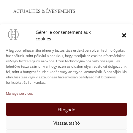
ACTUALITÉS & ÉVÈNEMENTS
A Château Cassagne Haut-Canon megnyitja kapuit
Gérer le consentement aux
Montaigne, a bor szeretete és a jó táplálkozás –
cookies
június 22.
A legjobb felhasználói élmény biztosítása érdekében olyan technológiákat
Virágzó vad orchideák a Château Cassagne Haut-
használunk, mint például a cookie-k, hogy tároljuk az eszközinformációkat
Canonban
és/vagy hozzáférjünk azokhoz. Ezen technológiákhoz való hozzájárulás
lehetővé teszi számunkra, hogy ezen az oldalon olyan adatokat dolgozzunk
Le Panorama” kóstolóterasz Château Cassagne
fel, mint a böngészési viselkedés vagy az egyedi azonosítók. A hozzájárulás
Haut-Canon
elmulasztása vagy visszavonása hátrányosan befolyásolhat bizonyos
funkciókat és funkciókat.
Hamarosan megnyílik a Club Cassagne Haut-
Canon
Manage services
Jóga a Château Cassagne Haut-Canon területén
Château Cassagne a W’IN Libourne-ban Június 21-
Elfogadó
22.
Visszautasító