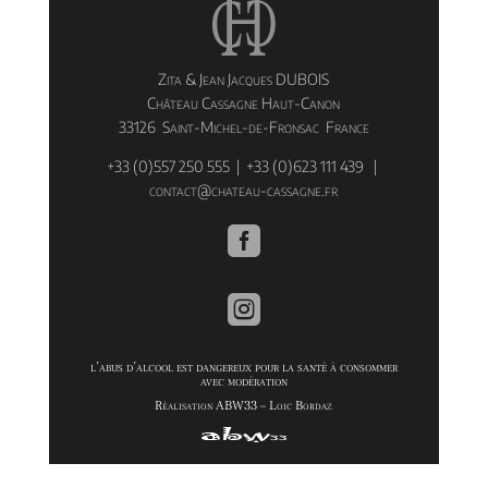
Zita & Jean Jacques DUBOIS
Château Cassagne Haut-Canon
33126 Saint-Michel-de-Fronsac France
+33 (0)557 250 555 | +33 (0)623 111 439 |
contact@chateau-cassagne.fr


l’abus d’alcool est dangereux pour la santé à consommer
avec modération
Réalisation ABW33 – Loic Bordaz