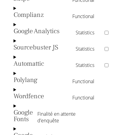
Functional
service
Consent
wordpress
to
Complianz
Functional
service
Consent
stripe
to
Google Analytics
Statistics
service
Consent
complianz
to
Sourcebuster JS
Statistics
service
Consent
google-
to
analytics
Automattic
Statistics
service
Consent
sourcebuster-
to
js
Polylang
Functional
service
Consent
automattic
to
Wordfence
Functional
service
Consent
polylang
to
Google
Finalité en attente
service
Fonts
Consent
d’enquête
wordfence
to
service