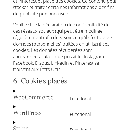
et Pinterest et place des cookies. Ce contenu peut
stocker et traiter certaines informations à des fins
de publicité personnalisée.
Veuillez lire la déclaration de confidentialité de
ces réseaux sociaux (qui peut être modifiée
régulièrement) afin de savoir ce qu’ils font de vos
données (personnelles) traitées en utilisant ces
cookies. Les données récupérées sont
anonymisées autant que possible. Instagram,
Facebook, Disqus, LinkedIn et Pinterest se
trouvent aux États-Unis.
6. Cookies placés
WooCommerce
Functional
Consent
to
WordPress
Functional
service
Consent
woocommerce
to
Stripe