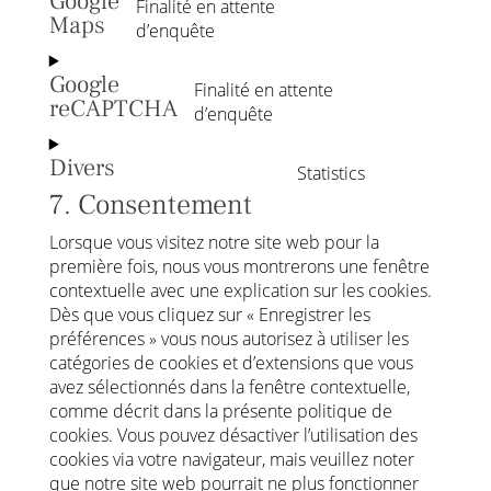
Google
Finalité en attente
google-
Maps
Consent
d’enquête
fonts
to
service
Google
Finalité en attente
google-
reCAPTCHA
Consent
d’enquête
maps
to
service
Divers
Statistics
Consent
google-
7. Consentement
to
recaptcha
service
Lorsque vous visitez notre site web pour la
divers
première fois, nous vous montrerons une fenêtre
contextuelle avec une explication sur les cookies.
Dès que vous cliquez sur « Enregistrer les
préférences » vous nous autorisez à utiliser les
catégories de cookies et d’extensions que vous
avez sélectionnés dans la fenêtre contextuelle,
comme décrit dans la présente politique de
cookies. Vous pouvez désactiver l’utilisation des
cookies via votre navigateur, mais veuillez noter
que notre site web pourrait ne plus fonctionner