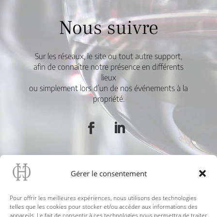
Nous suivre
Sur les réseaux, le site ou tout autre support,
afin de connaître notre présence en différents
lieux
ou simplement lors d’un de nos événements à la
propriété.
Gérer le consentement
Pour offrir les meilleures expériences, nous utilisons des technologies
telles que les cookies pour stocker et/ou accéder aux informations des
appareils. Le fait de consentir à ces technologies nous permettra de traiter