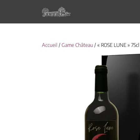
Accueil
/
Game Château
/ « ROSE LUNE » 75cl