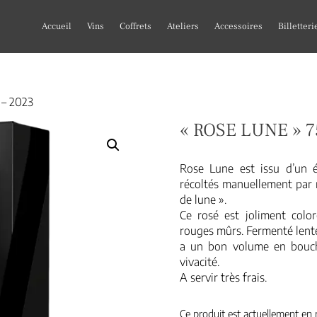
Accueil
Vins
Coffrets
Ateliers
Accessoires
Billetteri
 – 2023
« ROSE LUNE » 7
Rose Lune est issu d’un 
récoltés manuellement par no
de lune ».
Ce rosé est joliment color
rouges mûrs. Fermenté lente
a un bon volume en bouche
vivacité.
A servir très frais.
Ce produit est actuellement en r