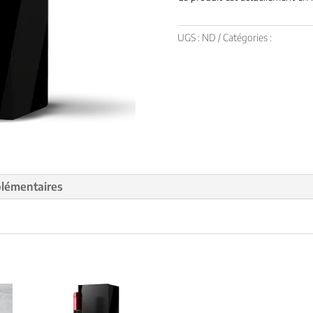
UGS :
ND
Catégories :
Game Ch
plémentaires