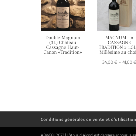
Double-Magnum
MAGNUM – «
(3L) Château
CASSAGNE
Cassagne Haut-
TRADITION » 1.5L
Canon «Tradition»
Millésime au cho
34,00
€
–
41,00
Conditions générales de vente et d’utilisatio
ABW33 | 2023 | L'Abus d'Alcool est dangereux pour la