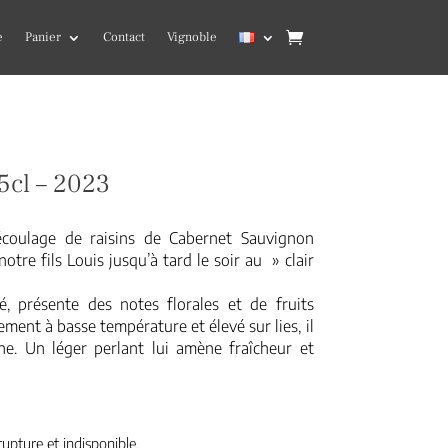
e
Panier
Contact
Vignoble
5cl – 2023
écoulage de raisins de Cabernet Sauvignon
tre fils Louis jusqu’à tard le soir au » clair
é, présente des notes florales et de fruits
ment à basse température et élevé sur lies, il
. Un léger perlant lui amène fraîcheur et
upture et indisponible.