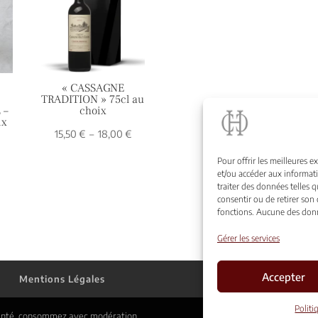
« CASSAGNE
TRADITION » 75cl au
 –
choix
ix
Plage
15,50
€
–
18,00
€
Plage
€
de
de
Pour offrir les meilleures e
prix :
et/ou accéder aux informati
prix :
15,50 €
traiter des données telles 
34,00 €
à
consentir ou de retirer son
à
fonctions. Aucune des donn
18,00 €
41,00 €
Gérer les services
Accepter
n
Mentions Légales
Politi
 santé, consommez avec modération.