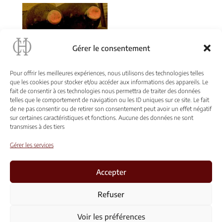
15,50 €
20,00 €
à
à
18,00 €
576,00 €
Gérer le consentement
Pour offrir les meilleures expériences, nous utilisons des technologies telles
que les cookies pour stocker et/ou accéder aux informations des appareils. Le
fait de consentir à ces technologies nous permettra de traiter des données
« MILLÉSIMES ANCIENS
telles que le comportement de navigation ou les ID uniques sur ce site. Le fait
»
de ne pas consentir ou de retirer son consentement peut avoir un effet négatif
sur certaines caractéristiques et fonctions. Aucune des données ne sont
transmises à des tiers
Gérer les services
Accepter
Conditions générales de vente et d’utilisation
Refuser
Mentions Légales
Voir les préférences