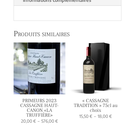
Produits similaires
PRIMEURS 2023
« CASSAGNE
CASSAGNE HAUT-
TRADITION » 75cl au
CANON «LA
choix
TRUFFIÈRE»
Plage
15,50
€
–
18,00
€
Plage
20,00
€
–
576,00
€
de
de
prix :
prix :