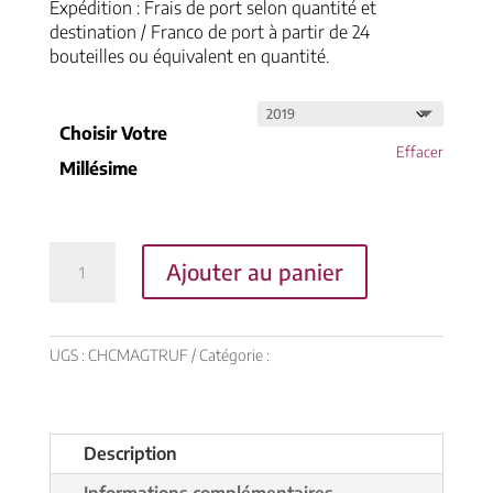
Expédition : Frais de port selon quantité et
destination / Franco de port à partir de 24
bouteilles ou équivalent en quantité.
Choisir Votre
Effacer
Millésime
55,00
€
quantité
Ajouter au panier
de
MAGNUM
«LA
TRUFFIÈRE»
UGS :
CHCMAGTRUF
Catégorie :
Vins
1.5L
-
Millésime
au
Description
choix
Informations complémentaires