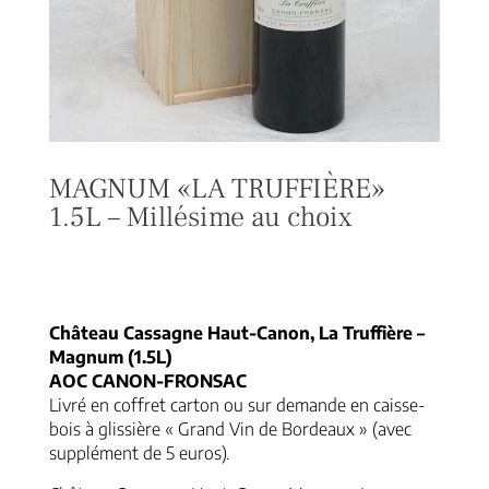
MAGNUM «LA TRUFFIÈRE»
1.5L – Millésime au choix
Plage
53,00
€
–
63,00
€
de
prix :
Château Cassagne Haut-Canon, La Truffière –
53,00 €
Magnum (1.5L)
à
AOC CANON-FRONSAC
63,00 €
Livré en coffret carton ou sur demande en caisse-
bois à glissière « Grand Vin de Bordeaux » (avec
supplément de 5 euros).