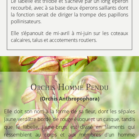
Le labelle est trilobé et s’achève par un long éperon
recourbé, avec à sa base deux éperons saillants dont
la fonction serait de diriger la trompe des papillons
pollinisateurs.
Elle s’épanouit de mi-avril à mi-juin sur les coteaux
calcaires, talus et accotements routiers.
Orchis Homme Pendu
(Orchis Anthropophora)
Elle doit son nom à la forme de sa fleur, dont les sépales
jaune verdâtre bordé de rouge évoquent un casque, tandis
que le labelle, jaune-brun, est divisé en filaments qui
ressemblent au corps et aux membres d'un homme