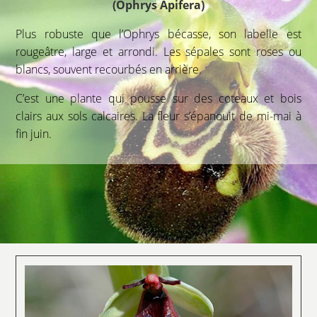
(Ophrys Apifera)
Plus robuste que l’Ophrys bécasse, son labelle est
rougeâtre, large et arrondi. Les sépales sont roses ou
blancs, souvent recourbés en arrière.
C’est une plante qui pousse sur des coteaux et bois
clairs aux sols calcaires. La fleur s’épanouit de mi-mai à
fin juin.