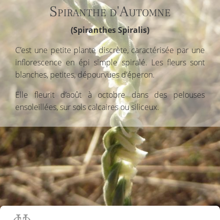
Spiranthe d'Automne
(Spiranthes Spiralis)
C’est une petite plante discrète, caractérisée par une
inflorescence en épi simple spiralé. Les fleurs sont
blanches, petites, dépourvues d’éperon.
Elle fleurit d’août à octobre dans des pelouses
ensoleillées, sur sols calcaires ou siliceux.