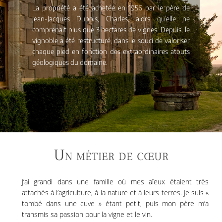
La propriété a été achetée en 1956 par le père de
Jean-Jacques Dubois, Charles, alors qu’elle ne
comprenait plus que 3 hectares de vignes. Depuis, le
vignoble a été restructuré, dans le souci de valoriser
chaque pied en fonction des extraordinaires atouts
géologiques du domaine.
Un métier de cœur
J’ai grandi dans une famille où mes aïeux étaient très
attachés à l’agriculture, à la nature et à leurs terres. Je suis «
tombé dans une cuve » étant petit, puis mon père m’a
transmis sa passion pour la vigne et le vin.