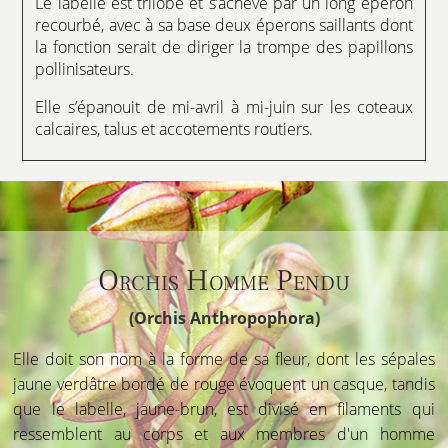
Le labelle est trilobé et s’achève par un long éperon
recourbé, avec à sa base deux éperons saillants dont
la fonction serait de diriger la trompe des papillons
pollinisateurs.
Elle s’épanouit de mi-avril à mi-juin sur les coteaux
calcaires, talus et accotements routiers.
Orchis Homme Pendu
(Orchis Anthropophora)
Elle doit son nom à la forme de sa fleur, dont les sépales
jaune verdâtre bordé de rouge évoquent un casque, tandis
que le labelle, jaune-brun, est divisé en filaments qui
ressemblent au corps et aux membres d'un homme