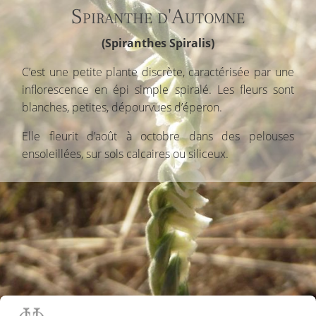
Spiranthe d'Automne
(Spiranthes Spiralis)
C’est une petite plante discrète, caractérisée par une
inflorescence en épi simple spiralé. Les fleurs sont
blanches, petites, dépourvues d’éperon.
Elle fleurit d’août à octobre dans des pelouses
ensoleillées, sur sols calcaires ou siliceux.