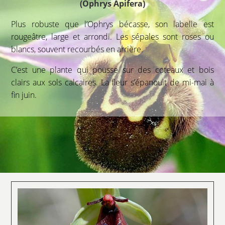
(Ophrys Apifera)
Plus robuste que l’Ophrys bécasse, son labelle est
rougeâtre, large et arrondi. Les sépales sont roses ou
blancs, souvent recourbés en arrière.
C’est une plante qui pousse sur des coteaux et bois
clairs aux sols calcaires. La fleur s’épanouit de mi-mai à
fin juin.