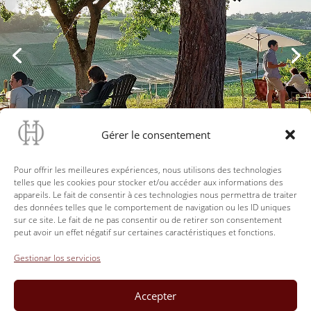
Gérer le consentement
Pour offrir les meilleures expériences, nous utilisons des technologies
telles que les cookies pour stocker et/ou accéder aux informations des
appareils. Le fait de consentir à ces technologies nous permettra de traiter
Contact
des données telles que le comportement de navigation ou les ID uniques
sur ce site. Le fait de ne pas consentir ou de retirer son consentement
peut avoir un effet négatif sur certaines caractéristiques et fonctions.
Pour toutes informations concernant le
déroulement de votre évènement
Gestionar los servicios
Zita DUBOIS : +33(0)6 23 111 439
Accepter
ou depuis notre Formulaire