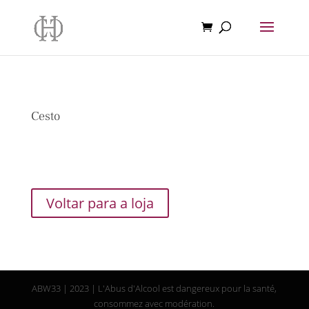
Cesto
O seu carrinho está vazio.
Voltar para a loja
ABW33 | 2023 | L'Abus d'Alcool est dangereux pour la santé,
consommez avec modération.