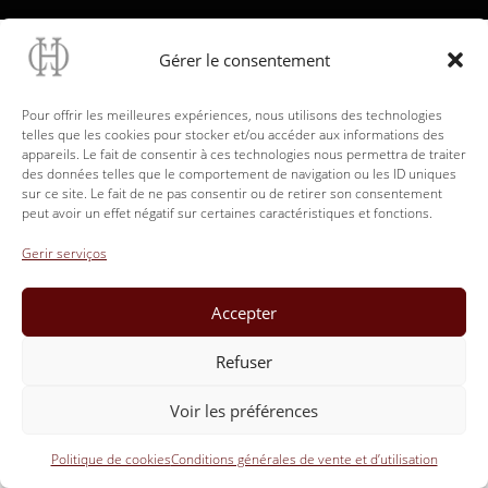
Gérer le consentement
Pour offrir les meilleures expériences, nous utilisons des technologies
telles que les cookies pour stocker et/ou accéder aux informations des
appareils. Le fait de consentir à ces technologies nous permettra de traiter
des données telles que le comportement de navigation ou les ID uniques
sur ce site. Le fait de ne pas consentir ou de retirer son consentement
peut avoir un effet négatif sur certaines caractéristiques et fonctions.
Gerir serviços
Accepter
Refuser
Voir les préférences
Politique de cookies
Conditions générales de vente et d’utilisation