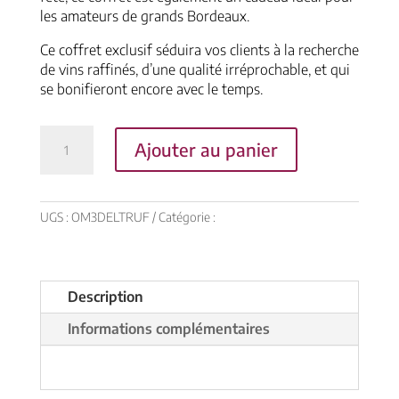
les amateurs de grands Bordeaux.
Ce coffret exclusif séduira vos clients à la recherche
de vins raffinés, d’une qualité irréprochable, et qui
se bonifieront encore avec le temps.
quantité
Ajouter au panier
de
OFFRE
MAGNUM
LES
UGS :
OM3DELTRUF
Catégorie :
Coffrets
3
DÉLICES
TRUFFIÈRE
:
Description
2014
Informations complémentaires
-
2015
-
2016