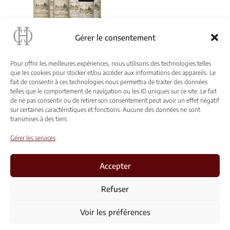
Gérer le consentement
DÉGUSTATION
VERTICALE
Pour offrir les meilleures expériences, nous utilisons des technologies telles
« TRADITION » 2008 –
que les cookies pour stocker et/ou accéder aux informations des appareils. Le
2009 – 2011 – 2012 –
fait de consentir à ces technologies nous permettra de traiter des données
2015 – 2016
telles que le comportement de navigation ou les ID uniques sur ce site. Le fait
102,00
€
de ne pas consentir ou de retirer son consentement peut avoir un effet négatif
sur certaines caractéristiques et fonctions. Aucune des données ne sont
transmises à des tiers
Gérer les services
Accepter
Conditions générales de vente et d’utilisation
Refuser
Mentions Légales
Voir les préférences
ABW33 | 2023 | L'Abus d'Alcool est dangereux pour la santé,