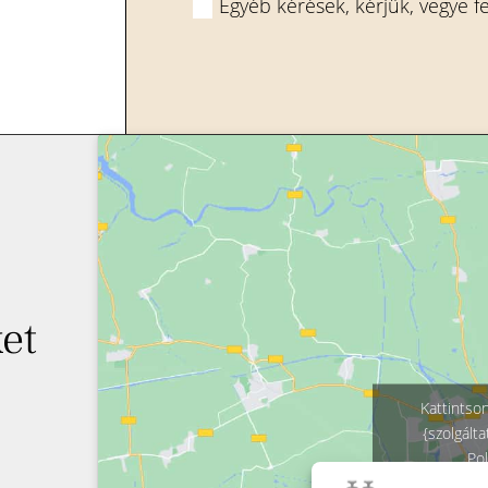
Egyéb kérések, kérjük, vegye f
et
Kattintso
{szolgált
Po