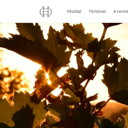
Főoldal
Történet
A term