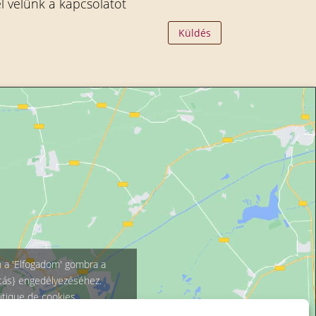
el velünk a kapcsolatot
Küldés
n a 'Elfogadom' gombra a
atás} engedélyezéséhez.
litique de cookies