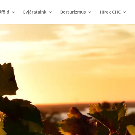
őföld
Évjárataink
Borturizmus
Hírek CHC