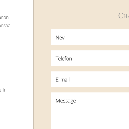
Ch
anon
onsac
.fr