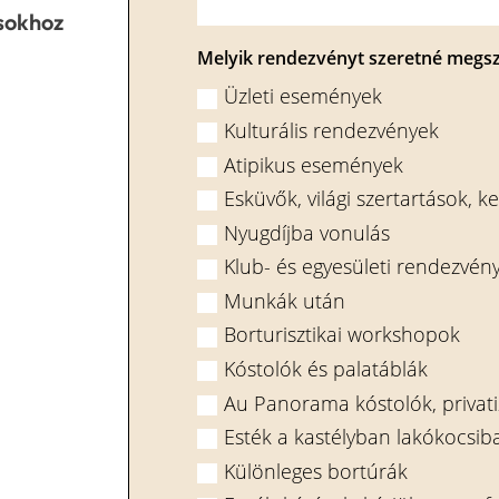
ásokhoz
Melyik rendezvényt szeretné megsz
Üzleti események
Kulturális rendezvények
Atipikus események
Esküvők, világi szertartások, 
Nyugdíjba vonulás
Klub- és egyesületi rendezvén
Munkák után
Borturisztikai workshopok
Kóstolók és palatáblák
Au Panorama kóstolók, privati
Esték a kastélyban lakókocsib
Különleges bortúrák