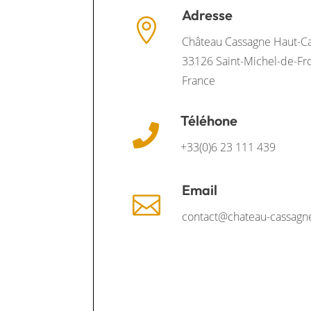
Adresse

Château Cassagne Haut-C
33126 Saint-Michel-de-Fr
France
Téléhone

+33(0)6 23 111 439
Email

contact@chateau-cassagne