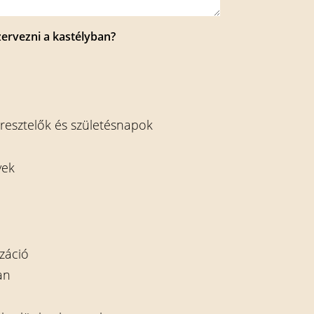
ervezni a kastélyban?
keresztelők és születésnapok
yek
záció
an