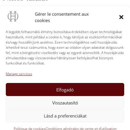
A keresett oldal nem található. Próbálja meg finomítani a
Gérer le consentement aux
keresést vagy használja a fenti navigációt, hogy megtalálja a
cookies
bejegyzést.
A legjobb felhasználói élmény biztosítása érdekében olyan technológiákat
használunk, mint például a cookie-k, hogy tároljuk az eszközinformációkat
Ingyenes szállítás 24 palack „La Truffière” kód:
és/vagy hozzáférjünk azokhoz. Ezen technológiákhoz való hozzájárulás
PORTTR24
lehetővé teszi számunkra, hogy ezen az oldalon olyan adatokat dolgozzunk
fel, mint a böngészési viselkedés vagy az egyedi azonosítók. A hozzájárulás
elmulasztása vagy visszavonása hátrányosan befolyásolhat bizonyos
vagy 36 palack „Tradíció” kód: PORTCA24
funkciókat és funkciókat.
Vegyen részt az új, 2023-as évjáratú borunk első
Manage services
kóstolóján.
Lépjen kapcsolatba velünk, hogy időpontot kérjen
+33(0)06 23 111 439
Elfogadó
Visszautasító
Lásd a preferenciákat
ABW33 | 2023 | L'Abus d'Alcool est dangereux pour la santé,
consommez avec modération.
Politique de cookies
Conditions générales de vente et d’utilisation