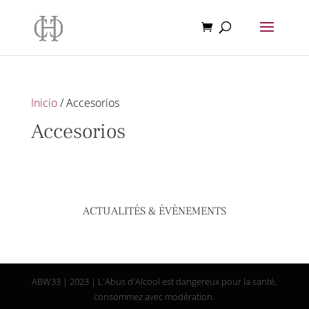
Inicio
/ Accesorios
Accesorios
No se han encontrado productos que coincidan con tu
selección.
ACTUALITÉS & ÉVÈNEMENTS
ABW33 | 2023 | L'Abus d'Alcool est dangereux pour la santé,
consommez avec modération.