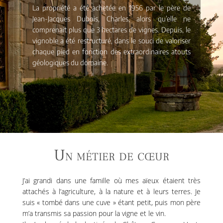
La propriété a été achetée en 1956 par le père de
Jean-Jacques Dubois, Charles, alors qu’elle ne
comprenait plus que 3 hectares de vignes. Depuis, le
vignoble a été restructuré, dans le souci de valoriser
chaque pied en fonction des extraordinaires atouts
géologiques du domaine.
Un métier de cœur
J’ai grandi dans une famille où mes aïeux étaient très
attachés à l’agriculture, à la nature et à leurs terres. Je
suis « tombé dans une cuve » étant petit, puis mon père
m’a transmis sa passion pour la vigne et le vin.