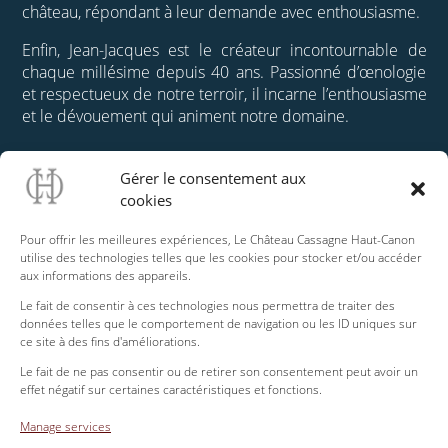
château, répondant à leur demande avec enthousiasme.
Enfin, Jean-Jacques est le créateur incontournable de
chaque millésime depuis 40 ans. Passionné d’œnologie
et respectueux de notre terroir, il incarne l’enthousiasme
et le dévouement qui animent notre domaine.
Gérer le consentement aux
cookies
Pour offrir les meilleures expériences, Le Château Cassagne Haut-Canon
utilise des technologies telles que les cookies pour stocker et/ou accéder
Zita & Jean-Jacques DUBOIS
aux informations des appareils.
Château Cassagne Haut-Canon
Le fait de consentir à ces technologies nous permettra de traiter des
33126 Saint Michel de Fronsac
données telles que le comportement de navigation ou les ID uniques sur
ce site à des fins d'améliorations.
+33 (0)557 250 555 | +33 (0)623 111 439
Le fait de ne pas consentir ou de retirer son consentement peut avoir un
effet négatif sur certaines caractéristiques et fonctions.
contact@chateau-cassagne.fr
Manage services