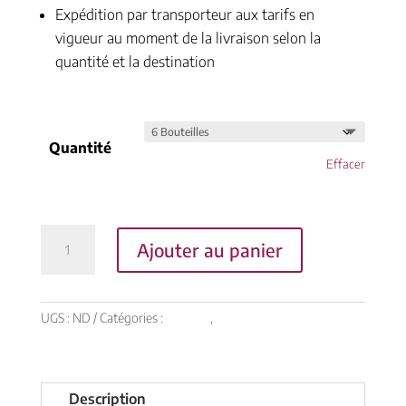
Expédition par transporteur aux tarifs en
vigueur au moment de la livraison selon la
quantité et la destination
Quantité
Effacer
120,00
€
quantité
Ajouter au panier
de
PRIMEURS
2023
CASSAGNE
UGS :
ND
Catégories :
Primeur
,
Vins
HAUT-
CANON
«LA
TRUFFIÈRE»
Description