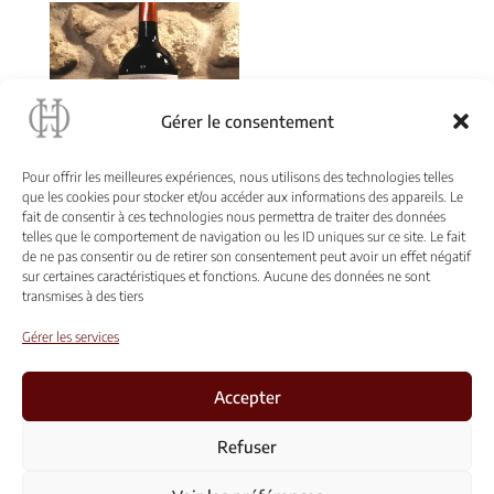
15,00 €
à
198,00 €
Gérer le consentement
Pour offrir les meilleures expériences, nous utilisons des technologies telles
que les cookies pour stocker et/ou accéder aux informations des appareils. Le
Double-Magnum (3L)
fait de consentir à ces technologies nous permettra de traiter des données
Château Cassagne Haut-
telles que le comportement de navigation ou les ID uniques sur ce site. Le fait
Canon «Truffière»
de ne pas consentir ou de retirer son consentement peut avoir un effet négatif
sur certaines caractéristiques et fonctions. Aucune des données ne sont
transmises à des tiers
Gérer les services
Accepter
Conditions générales de vente et d’utilisation
Refuser
Mentions Légales