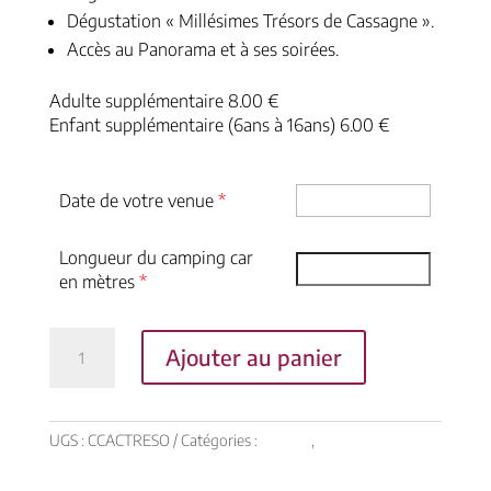
Dégustation « Millésimes Trésors de Cassagne ».
Accès au Panorama et à ses soirées.
Adulte supplémentaire 8.00 €
Enfant supplémentaire (6ans à 16ans) 6.00 €
Date de votre venue
*
Longueur du camping car
en mètres
*
quantité
Ajouter au panier
de
CAMPING
CAR
AU
UGS :
CCACTRESO
Catégories :
Ateliers
,
Camping-Car
CHÂTEAU
|