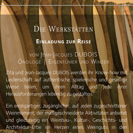
Die Werkstätten
Einladung zur Reise
von Jean-Jacques DUBOIS
Önologe | Eigentümer und Winzer
Zita und Jean-Jacques DUBOIS werden ihr Know-how mit
Leidenschaft auf authentische, spielerische und gesellige
Weise teilen, um ihren Alltag und jede ihrer
Herausforderungen lebendig zu gestalten.
Ein einzigartiger, zugänglicher, auf jeden zugeschnittener
Weinmoment, der maßgeschneiderte Aktivitäten anbietet
und gleichzeitig ein Weinbau-, Kultur-, Geschichts- und
Architektur-Erbe im Herzen eines Weinguts in den