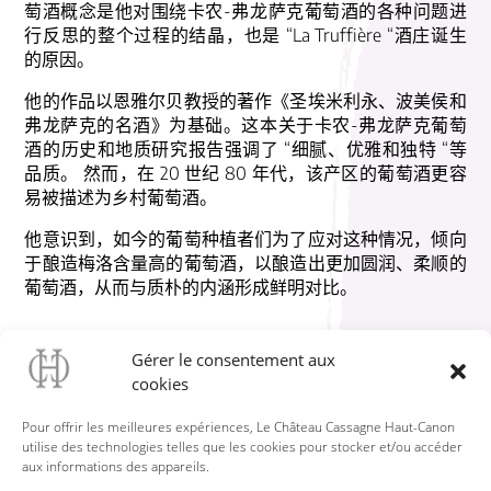
萄酒概念是他对围绕卡农-弗龙萨克葡萄酒的各种问题进
行反思的整个过程的结晶，也是 “La Truffière “酒庄诞生
的原因。
他的作品以恩雅尔贝教授的著作《圣埃米利永、波美侯和
弗龙萨克的名酒》为基础。这本关于卡农-弗龙萨克葡萄
酒的历史和地质研究报告强调了 “细腻、优雅和独特 “等
品质。 然而，在 20 世纪 80 年代，该产区的葡萄酒更容
易被描述为乡村葡萄酒。
他意识到，如今的葡萄种植者们为了应对这种情况，倾向
于酿造梅洛含量高的葡萄酒，以酿造出更加圆润、柔顺的
葡萄酒，从而与质朴的内涵形成鲜明对比。
让-雅克-杜波依斯认为，这种做法实际上加强了葡萄酒的
Gérer le consentement aux
质朴感，因为以梅洛为主的葡萄酒会造成酒体丰满圆润与
cookies
单宁味重、余味刺鼻之间的不平衡。
Pour offrir les meilleures expériences, Le Château Cassagne Haut-Canon
相反，Jean-Jaques Dubois 的想法是更多地使用赤霞珠，
utilise des technologies telles que les cookies pour stocker et/ou accéder
尤其是品丽珠，因为品丽珠能支持梅洛，并提供新鲜、强
aux informations des appareils.
劲和芳香的中段口感，使葡萄酒达到平衡。