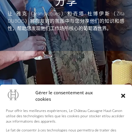
分享
让-雅克（Jean-Jacques）和齐塔-杜博伊斯（Zita
DUBOIS）将在友好的氛围中与您分享他们的知识和感
性，帮助您发现他们工作场所核心的葡萄酒世界。
Gérer le consentement aux
cookies
Pour offrir les meilleures expériences, Le Château Cassagne Haut-Canon
utilise des technologies telles que les cookies pour stocker et/ou accéder
独特的活动
aux informations des appareils.
Le fait de consentir à ces technologies nous permettra de traiter des