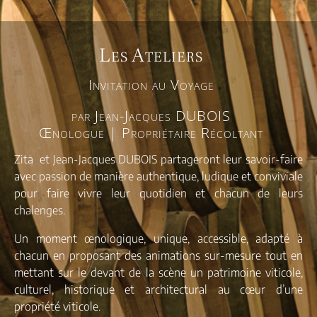
Les Ateliers
Invitation au Voyage
par Jean-Jacques DUBOIS
Œnologue | Propriétaire Récoltant
Zita et Jean-Jacques DUBOIS partageront leur savoir-faire
avec passion de manière authentique, ludique et conviviale
pour faire vivre leur quotidien et chacun de leurs
chalenges.
Un moment œnologique, unique, accessible, adapté à
chacun en proposant des animations sur-mesure tout en
mettant sur le devant de la scène un patrimoine viticole,
culturel, historique et architectural au cœur d’une
propriété viticole.